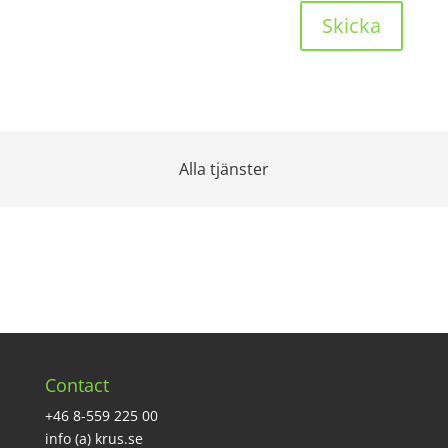
Skicka
Alla tjänster
Contact
+46 8-559 225 00
info (a) krus.se