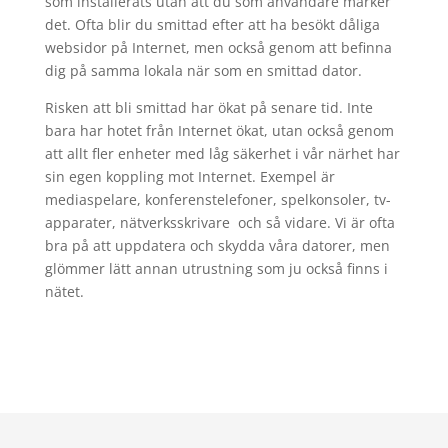
som installerats utan att du som användare märker
det. Ofta blir du smittad efter att ha besökt dåliga
websidor på Internet, men också genom att befinna
dig på samma lokala när som en smittad dator.
Risken att bli smittad har ökat på senare tid. Inte
bara har hotet från Internet ökat, utan också genom
att allt fler enheter med låg säkerhet i vår närhet har
sin egen koppling mot Internet. Exempel är
mediaspelare, konferenstelefoner, spelkonsoler, tv-
apparater, nätverksskrivare och så vidare. Vi är ofta
bra på att uppdatera och skydda våra datorer, men
glömmer lätt annan utrustning som ju också finns i
nätet.